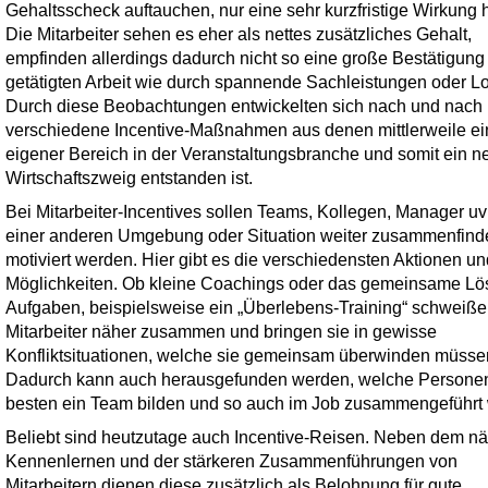
Gehaltsscheck auftauchen, nur eine sehr kurzfristige Wirkung 
Die Mitarbeiter sehen es eher als nettes zusätzliches Gehalt,
empfinden allerdings dadurch nicht so eine große Bestätigung
getätigten Arbeit wie durch spannende Sachleistungen oder L
Durch diese Beobachtungen entwickelten sich nach und nach
verschiedene Incentive-Maßnahmen aus denen mittlerweile ei
eigener Bereich in der Veranstaltungsbranche und somit ein n
Wirtschaftszweig entstanden ist.
Bei Mitarbeiter-Incentives sollen Teams, Kollegen, Manager uv
einer anderen Umgebung oder Situation weiter zusammenfind
motiviert werden. Hier gibt es die verschiedensten Aktionen un
Möglichkeiten. Ob kleine Coachings oder das gemeinsame Lö
Aufgaben, beispielsweise ein „Überlebens-Training“ schweiß
Mitarbeiter näher zusammen und bringen sie in gewisse
Konfliktsituationen, welche sie gemeinsam überwinden müsse
Dadurch kann auch herausgefunden werden, welche Persone
besten ein Team bilden und so auch im Job zusammengeführt
Beliebt sind heutzutage auch Incentive-Reisen. Neben dem n
Kennenlernen und der stärkeren Zusammenführungen von
Mitarbeitern dienen diese zusätzlich als Belohnung für gute