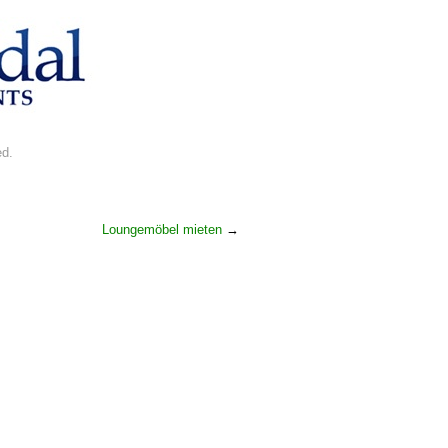
ed.
Loungemöbel mieten
→