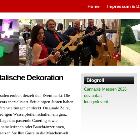
Home
Impressum & D
talische Dekoration
Blogroll
Cannabis Messen 2026
baden erobert derzeit den Eventmarkt. Die
deviantart
nts spezialisiert. Seit einigen Jahren haben
lounge4event
Veranstaltungen entdeckt. Originale Zelte,
örigen Wasserpfeifen schaffen ein ganz
r Lage das passende Catering sowie
nnamalerinnen oder Bauchtänzerinnen,
rsetzen Sie Ihre Gäste in die Märchenwelt