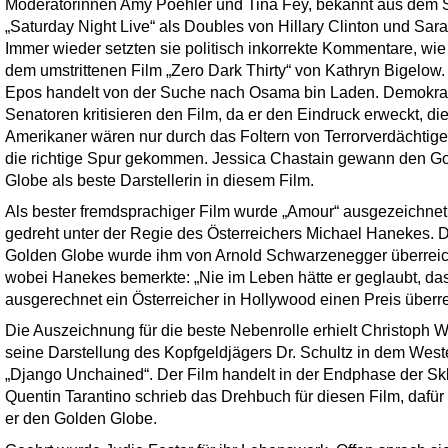
Moderatorinnen Amy Poehler und Tina Fey, bekannt aus dem S
„Saturday Night Live“ als Doubles von Hillary Clinton und Sara
Immer wieder setzten sie politisch inkorrekte Kommentare, wie
dem umstrittenen Film „Zero Dark Thirty“ von Kathryn Bigelow
Epos handelt von der Suche nach Osama bin Laden. Demokra
Senatoren kritisieren den Film, da er den Eindruck erweckt, di
Amerikaner wären nur durch das Foltern von Terrorverdächtige
die richtige Spur gekommen. Jessica Chastain gewann den G
Globe als beste Darstellerin in diesem Film.
Als bester fremdsprachiger Film wurde „Amour“ ausgezeichnet
gedreht unter der Regie des Österreichers Michael Hanekes. 
Golden Globe wurde ihm von Arnold Schwarzenegger überreic
wobei Hanekes bemerkte: „Nie im Leben hätte er geglaubt, da
ausgerechnet ein Österreicher in Hollywood einen Preis überre
Die Auszeichnung für die beste Nebenrolle erhielt Christoph Wa
seine Darstellung des Kopfgeldjägers Dr. Schultz in dem West
„Django Unchained“. Der Film handelt in der Endphase der Skl
Quentin Tarantino schrieb das Drehbuch für diesen Film, dafür 
er den Golden Globe.