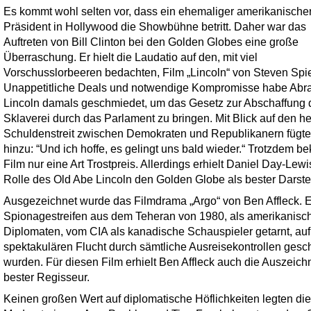
Es kommt wohl selten vor, dass ein ehemaliger amerikanische
Präsident in Hollywood die Showbühne betritt. Daher war das
Auftreten von Bill Clinton bei den Golden Globes eine große
Überraschung. Er hielt die Laudatio auf den, mit viel
Vorschusslorbeeren bedachten, Film „Lincoln“ von Steven Spie
Unappetitliche Deals und notwendige Kompromisse habe Ab
Lincoln damals geschmiedet, um das Gesetz zur Abschaffung 
Sklaverei durch das Parlament zu bringen. Mit Blick auf den h
Schuldenstreit zwischen Demokraten und Republikanern fügte
hinzu: “Und ich hoffe, es gelingt uns bald wieder.“ Trotzdem b
Film nur eine Art Trostpreis. Allerdings erhielt Daniel Day-Lewi
Rolle des Old Abe Lincoln den Golden Globe als bester Darstel
Ausgezeichnet wurde das Filmdrama „Argo“ von Ben Affleck. E
Spionagestreifen aus dem Teheran von 1980, als amerikanisc
Diplomaten, vom CIA als kanadische Schauspieler getarnt, auf
spektakulären Flucht durch sämtliche Ausreisekontrollen gesc
wurden. Für diesen Film erhielt Ben Affleck auch die Auszeich
bester Regisseur.
Keinen großen Wert auf diplomatische Höflichkeiten legten die